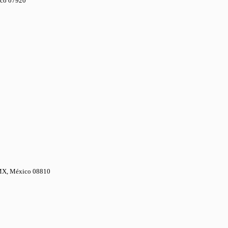
ico 07920
DMX, México 08810