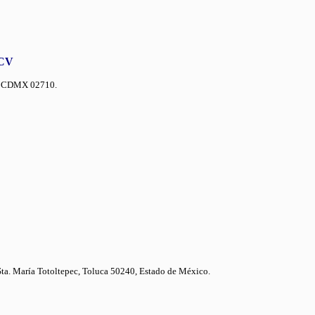
 CV
co CDMX 02710.
ta. María Totoltepec, Toluca 50240, Estado de México.