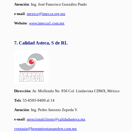
Atención
: Ing. José Francisco González Prado
e-mail
:
mexico@imecca.org.mx
Website
:
www.imecca1.com.mx
7. Calidad Asteca, S de RL
Dirección
: Av. Mollendo No. 956 Col. Lindavista CDMX, México
Tels
. 55-8595-9409 al 14
Atención
: Ing. Pedro Antonio Zepeda V.
e-mail
:
atencionalcliente@calidadasteca.mx
ventasin@herramientassanders.com.mx