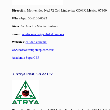
Dirección
: Montevideo No.172 Col. Lindavista CDMX, México 07300
WhatsApp
: 55-5100-0523
Atención
: Ana Liz Macías Jiménez.
e-mail
:
analiz.macias@calidad.com.mx
Websites
:
calidad.com.mx
www.softwaresupercep.com.mx/
Academia SuperCEP
3. Atrya Plast, SA de CV