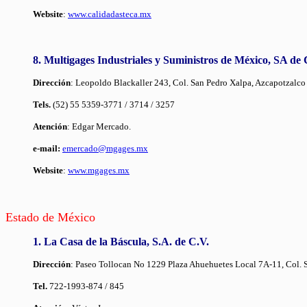
Website
:
www.calidadasteca.mx
8. Multigages Industriales y Suministros de México, SA de
Dirección
: Leopoldo Blackaller 243, Col. San Pedro Xalpa, Azcapotzal
Tels.
(52) 55 5359-3771 / 3714 / 3257
Atención
: Edgar Mercado.
e-mail:
emercado@mgages.mx
Website
:
www.mgages.mx
Estado de México
1. La Casa de la Báscula, S.A. de C.V.
Dirección
: Paseo Tollocan No 1229 Plaza Ahuehuetes Local 7A-11, Col. S
Tel.
722-1993-874 / 845