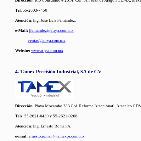
Dirección
: Río Consulado # 2614, Col. San Juan de Aragón CDMX, Méx
Tel.
55-2603-7450
Atención
: Ing. José Luis Fernández.
e-Mail:
jfernandez@atrya.com.mx
ventas@atrya.com.mx
Website:
www.atrya.com.mx
4. Tamex Precisión Industrial, SA de CV
Dirección
: Playa Mocambo 383 Col. Reforma Iztaccihuatl, Iztacalco C
Tels
. 55-2621-0430 y 55-2621-0268
Atención
: Ing. Ernesto Román A.
e-mail:
ernesto.roman@tamexpi.com.mx