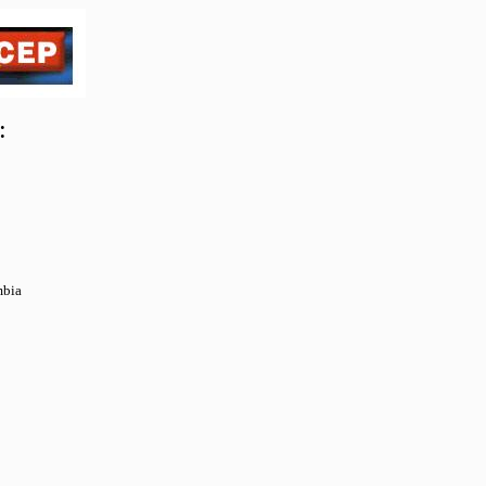
:
mbia