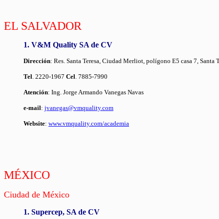
EL SALVADOR
1. V&M Quality SA de CV
Dirección
: Res. Santa Teresa, Ciudad Merliot, polígono E5 casa 7, Santa 
Tel
. 2220-1967
Cel
. 7885-7990
Atención
: Ing. Jorge Armando Vanegas Navas
e-mail
:
jvanegas@vmquality.com
Website
:
www.vmquality.com/academia
MÉXICO
Ciudad de México
1. Supercep, SA de CV