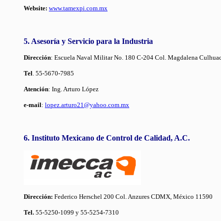
Website:
www.tamexpi.com.mx
5. Asesoría y Servicio para la Industria
Dirección
: Escuela Naval Militar No. 180 C-204 Col. Magdalena Culh
Tel
. 55-5670-7985
Atención
: Ing. Arturo López
e-mail
:
lopez.arturo21@yahoo.com.mx
6. Instituto Mexicano de Control de Calidad, A.C.
Dirección:
Federico Herschel 200 Col. Anzures CDMX, México 11590
Tel.
55-5250-1099 y 55-5254-7310